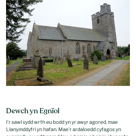
Dewch yn Egnïol
I’r sawl sydd wrth eu bodd yn yr awyr agored, mae
Llanymddyfri yn hafan. Mae’r ardaloedd cyfagos yn