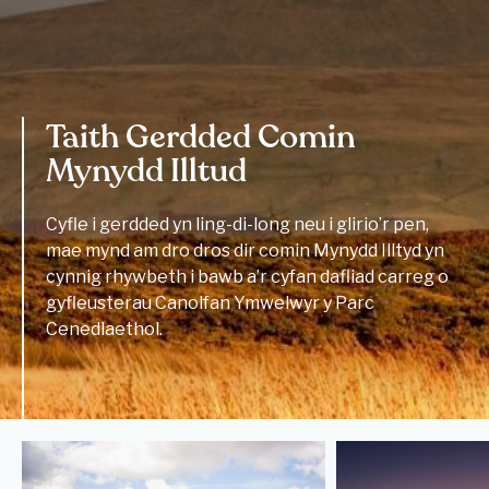
Taith Gerdded Comin
Mynydd Illtud
Cyfle i gerdded yn ling-di-long neu i glirio’r pen,
mae mynd am dro dros dir comin Mynydd Illtyd yn
cynnig rhywbeth i bawb a’r cyfan dafliad carreg o
gyfleusterau Canolfan Ymwelwyr y Parc
Cenedlaethol.