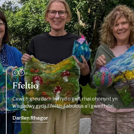
Ffeltio
Cewch greu darn hyfryd o gelf, rhai ohonynt yn
wisgadwy gyda Ffeltio Fabulous a'i gweithdai.
Darllen Rhagor