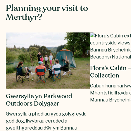
Planning your visit to
Merthyr?
Flora’s Cabin 
Collection
Caban hunanarlw
Mhontsticill gyda 
Gwersylla yn Parkwood
Mannau Brycheini
Outdoors Dolygaer
Gwersylla a phodiau gyda golygfeydd
godidog, llwybrau cerdded a
gweithgareddau dŵr ym Bannau