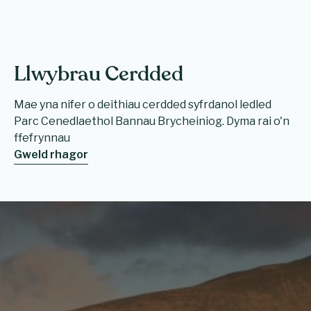
Llwybrau Cerdded
Mae yna nifer o deithiau cerdded syfrdanol ledled
Parc Cenedlaethol Bannau Brycheiniog. Dyma rai o'n
ffefrynnau
Gweld rhagor