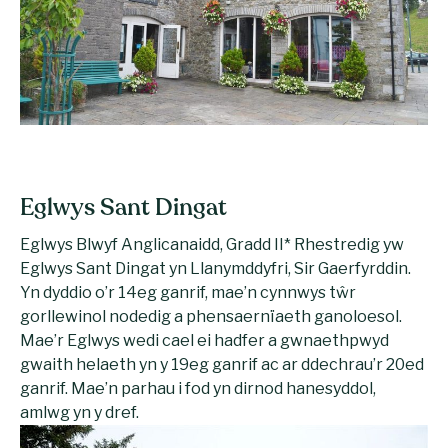
Eglwys Sant Dingat
Eglwys Blwyf Anglicanaidd, Gradd II* Rhestredig yw
Eglwys Sant Dingat yn Llanymddyfri, Sir Gaerfyrddin.
Yn dyddio o’r 14eg ganrif, mae’n cynnwys tŵr
gorllewinol nodedig a phensaernïaeth ganoloesol.
Mae’r Eglwys wedi cael ei hadfer a gwnaethpwyd
gwaith helaeth yn y 19eg ganrif ac ar ddechrau’r 20ed
ganrif. Mae’n parhau i fod yn dirnod hanesyddol,
amlwg yn y dref.