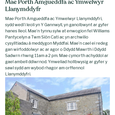
Mae Porth Amgueddfa ac Ymwelwyr
Llanymddyfr
Mae Porth Amgueddfa ac Ymwelwyr Llanymddyfri,
sydd wedi’i leoli yn Y Gannwyll, yn ganolbwynt ar gyfer
hanes lleol. Mae’n tynnu sylw at enwogion fel Williams
Pantycelyn a Twm Siôn Cati ac yn archwilio
cysylltiadau â meddygon Myddfai. Mae’n cael ei redeg
gan wirfoddolwyr ac ar agor o Ddydd Mawrth i Ddydd
Sadwrn rhwng 11am a 2 pm. Mae cymorth achyddol ar
gael ambell ddiwrnod. Ymweliad hollbwysig ar gyfer y
sawl sydd am wybod rhagor am orffennol
Llanymddyfri.