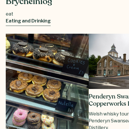
Brycheiniog
eat
Eating and Drinking
Penderyn Swa
Copperworks D
Welsh whisky tours
Penderyn Swanse
Distillery.