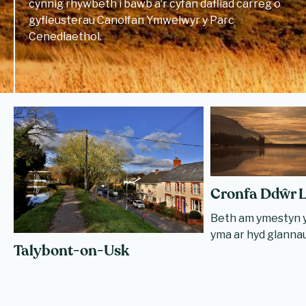
cynnig rhywbeth i bawb a’r cyfan dafliad carreg o
gyfleusterau Canolfan Ymwelwyr y Parc
Cenedlaethol.
Cronfa Ddŵr 
Beth am ymestyn y
yma ar hyd glannau
Talybont-on-Usk