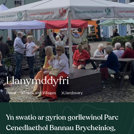
Llanymddyfri
Home
Towns and Villages
Llandovery
Yn swatio ar gyrion gorllewinol Parc
Cenedlaethol Bannau Brycheiniog,