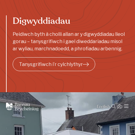
Digwyddiadau
Peidiwch byth â cholli allan ar y digwyddiadau lleol
gorau – tanysgrifiwch i gael diweddariadau misol
ar wyliau, marchnadoedd, a phrofiadau arbennig.
Tanysgrifiwch i’r cylchlythyr
English