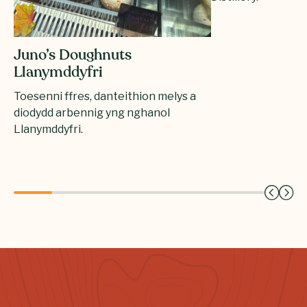
Juno’s Doughnuts
Llanymddyfri
Toesenni ffres, danteithion melys a
diodydd arbennig yng nghanol
Llanymddyfri.