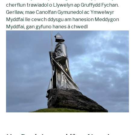
cherflun trawiadol o Llywelyn ap Gruffydd Fychan.
Gerllaw, mae Canolfan Gymunedol ac Ymwelwyr
Myddfai lle cewch ddysgu am hanesion Meddygon
Myddfai, gan gyfuno hanes â chwedl