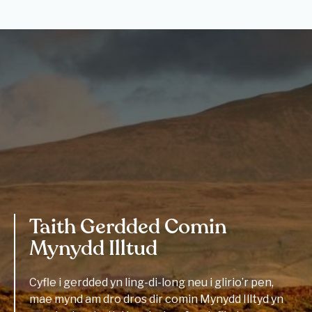
Taith Gerdded Comin
Mynydd Illtud
Cyfle i gerdded yn ling-di-long neu i glirio’r pen,
mae mynd am dro dros dir comin Mynydd Illtyd yn