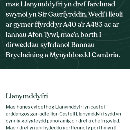
mae Llanymddyfri yn dref farchnad
swynol yn Sir Gaerfyrddin. Wedi’i lleoli
ar gymer ffyrdd yr A40 a’r A483 ac ar
lannau Afon Tywi, mae’n borth i
dirweddau syfrdanol Bannau
Brycheiniog a Mynyddoedd Cambria.
Llanymddyfri
Mae hanes cyfoethog Llanymddyfri yn cael ei
arddangos gan adfeilion Castell Llanymddyfri sydd yn
cynnig golygfeydd panoramig o’r dref a chefn gwlad.
Mae’r dref yn anrhydeddu gorffennol y porthmyn â