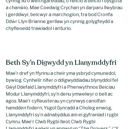
cynnig llu o weithgareddau, o heicio a beicio i bysgota
a chanŵio. Mae Coedwig Crychan yn darparu llwybrau
i gerddwyr, beicwyr a marchogion, tra bod Cronfa
Ddŵr Llyn Brianne gerllaw yn cynnig golygfeydd a
chyfleoedd trawiadol i anturio.
Beth Sy’n Digwydd yn Llanymddyfri
Mae’r dref yn ffynnu a cheir yma ysbryd cymunedol,
bywiog. Cynhelir nifer o ddigwyddiadau blynyddol fel
Gŵyl Ddefaid Llanymddyfri a Phenwythnos Beiciau
Modur Llanymddyfri, sy’n denu ymwelwyr o bell ac
agos. Mae’r cyfleusterau yn cynnwys canolfan
hamdden fodern, Ysgol Gynradd a Choleg enwog,
Llanymddyfri sy’n adnabyddus am ei gyfraniad i rygbi
Cymru. Mae’r Clwb Rygbi lleol; Clwb Rygbi
Llanymddyfri a elwir yn annwyl yn “The Drovers,” / “Y