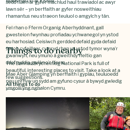
Maes Parcio ar y Safle
sedd flaen ar gyfer machlud haul trawiadol ac awyr
lawn sêr – yn berffaith ar gyfer nosweithiau
rhamantus neu straeon teuluol o amgylch y tân.
Fel rhan o Fferm Organig Aberhyddnant, gall
gwesteion fwynhau profiadau ychwanegol yn ystod
eu harhosiad. Ceisiwch gerdded defaid gyda defaid
Jacob cyfeillgar, cymryd rhan yn ystod tymor wyna’r
Things to do nearby
gwanwyn, neu ymuno â gweithdy ffeltio gan
ddefnyddio gwlân o’r fferm.
The Bannau Brycheiniog National Park is full of
beautiful, interesting places to visit. Take a look at a
Mae Aber Glamping yn berffaith i gyplau, teuluoedd
few suggestions.
neu unrhyw un sydd am gyfuno cysur â bywyd gwledig
All things to do
ymgolli yng nghalon Cymru.