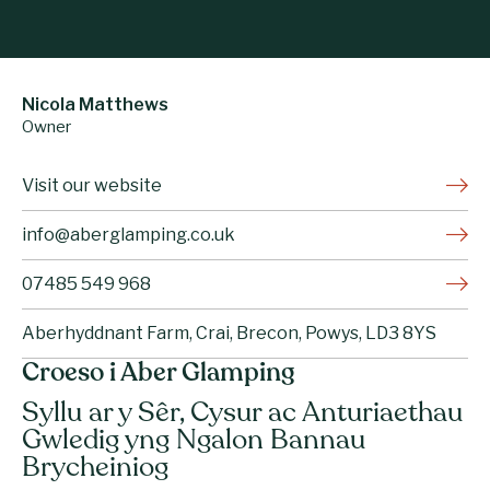
Nicola Matthews
Owner
Visit our website
info@aberglamping.co.uk
07485 549 968
Aberhyddnant Farm, Crai, Brecon, Powys, LD3 8YS
Croeso i Aber Glamping
Syllu ar y Sêr, Cysur ac Anturiaethau
Gwledig yng Ngalon Bannau
Brycheiniog