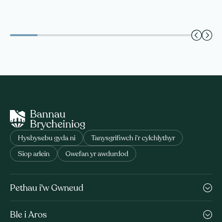
Hysbysebu gyda ni
Tanysgrifiwch i’r cylchlythyr
Siop arlein
Gwefan yr awdurdod
Pethau i'w Gwneud
Ble i Aros