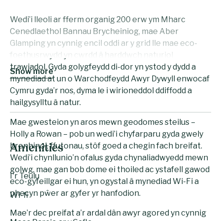
Wedi’i lleoli ar fferm organig 200 erw ym Mharc
Cenedlaethol Bannau Brycheiniog, mae Aber
Glamping yn cynnig encil oddi ar y grid lle mae eco-
foethusrwydd yn cwrdd â harddwch naturiol
trawiadol. Gyda golygfeydd di-dor yn ystod y dydd a
Show more
mynediad at un o Warchodfeydd Awyr Dywyll enwocaf
Cymru gyda’r nos, dyma le i wirioneddol ddiffodd a
hailgysylltu â natur.
Mae gwesteion yn aros mewn geodomes steilus –
Holly a Rowan – pob un wedi’i chyfarparu gyda gwely
brenhinol, ffutonau, stôf goed a chegin fach breifat.
Amenities
Wedi’i chynllunio’n ofalus gyda chynaliadwyedd mewn
golwg, mae gan bob dome ei thoiled ac ystafell gawod
I'r Teulu
eco-gyfeillgar ei hun, yn ogystal â mynediad Wi-Fi a
phecyn pŵer ar gyfer yr hanfodion.
Wi-fi
Mae’r dec preifat a’r ardal dân awyr agored yn cynnig