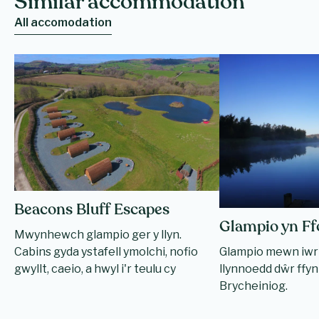
Similar accommodation
All accomodation
Beacons Bluff Escapes
Glampio yn Ffo
Mwynhewch glampio ger y llyn.
Cabins gyda ystafell ymolchi, nofio
Glampio mewn iwrt
gwyllt, caeio, a hwyl i'r teulu cy
llynnoedd dŵr ff
Brycheiniog.