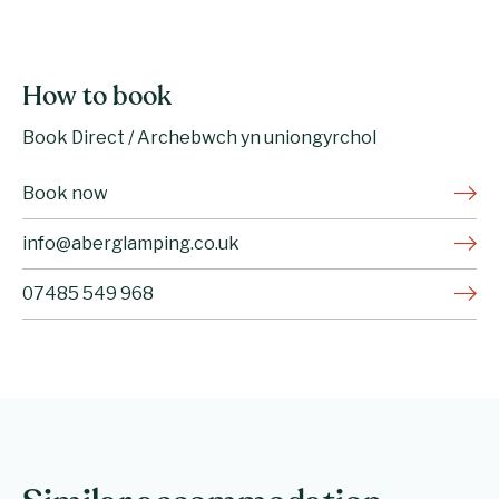
How to book
Book Direct / Archebwch yn uniongyrchol
Book now
info@aberglamping.co.uk
07485 549 968