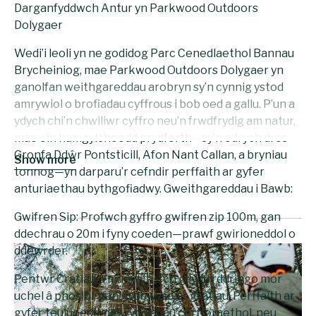
Darganfyddwch Antur yn Parkwood Outdoors
Dolygaer
Wedi’i leoli yn ne godidog Parc Cenedlaethol Bannau
Brycheiniog, mae Parkwood Outdoors Dolygaer yn
ganolfan weithgareddau arobryn sy’n cynnig ystod
amrywiol o brofiadau cyffrous i bob oed a gallu. P’un a
ydych chi’n chwiliwr cyffro neu’n frwdfrydig am natur,
mae ein hamgylchoedd prydferth—sy’n edrych dros
Gronfa Ddŵr Pontsticill, Afon Nant Callan, a bryniau
Show more
tonnog—yn darparu’r cefndir perffaith ar gyfer
anturiaethau bythgofiadwy. Gweithgareddau i Bawb:
Gwifren Sip: Profwch gyffro gwifren zip 100m, gan
ddechrau o 20m i fyny coeden—prawf gwirioneddol o
ddewrder.
Pentwr Cratiau: Ymunwch â’ch gilydd i ddringo mor
uchel â phosibl, gan gydbwyso ar gratiau. Perffaith ar
gyfer teuluoedd, digwyddiadau corfforaethol, neu