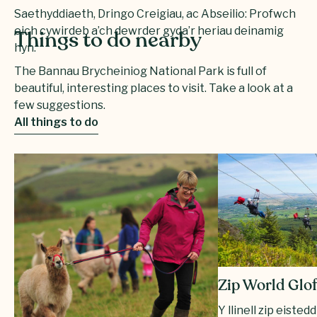
Saethyddiaeth, Dringo Creigiau, ac Abseilio: Profwch
eich cywirdeb a’ch dewrder gyda’r heriau deinamig
Things to do nearby
hyn.
The Bannau Brycheiniog National Park is full of
beautiful, interesting places to visit. Take a look at a
few suggestions.
All things to do
Zip World Glof
Y llinell zip eisted