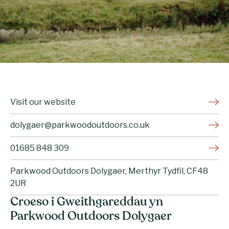
Visit our website
dolygaer@parkwoodoutdoors.co.uk
01685 848 309
Parkwood Outdoors Dolygaer, Merthyr Tydfil, CF48
2UR
Croeso i Gweithgareddau yn
Parkwood Outdoors Dolygaer