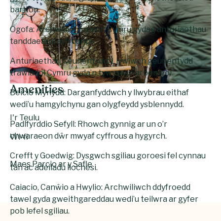
bartïon.
Ogofa: Archwiliwch galon Cymru gydag anturiaethau
tanddaearol syfrdanol.
Anturiaethau Ceunentydd: Llywiwch geunentydd
trawiadol Cymru gyda’n tywyswyr arbenigol.
Amenities
Beicio Mynydd: Darganfyddwch y llwybrau eithaf
wedi’u hamgylchynu gan olygfeydd ysblennydd.
I'r Teulu
Padlfyrddio Sefyll: Rhowch gynnig ar un o’r
chwaraeon dŵr mwyaf cyffrous a hygyrch.
Wi-fi
Crefft y Goedwig: Dysgwch sgiliau goroesi fel cynnau
Maes Parcio ar y Safle
tân ac adeiladu llochesi.
Caiacio, Canŵio a Hwylio: Archwiliwch ddyfroedd
tawel gyda gweithgareddau wedi’u teilwra ar gyfer
pob lefel sgiliau.