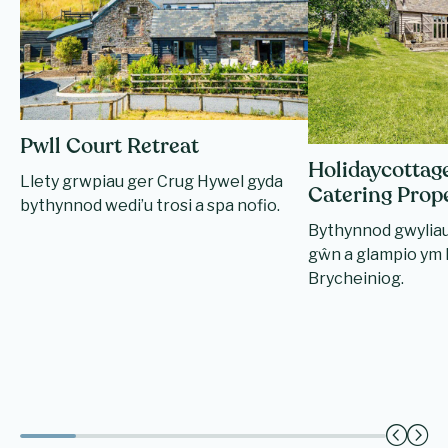
Pwll Court Retreat
Holidaycottage
Llety grwpiau ger Crug Hywel gyda
Catering Prop
bythynnod wedi’u trosi a spa nofio.
Bythynnod gwyliau,
gŵn a glampio ym
Brycheiniog.