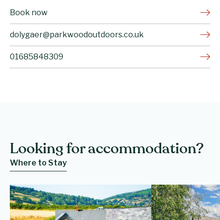
Book now
dolygaer@parkwoodoutdoors.co.uk
01685848309
Looking for accommodation?
Where to Stay