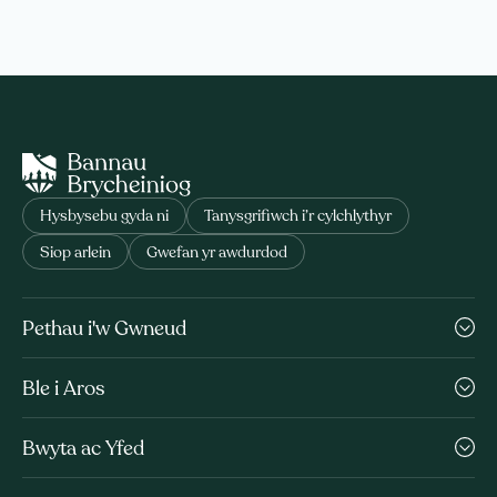
Hysbysebu gyda ni
Tanysgrifiwch i’r cylchlythyr
Siop arlein
Gwefan yr awdurdod
Pethau i'w Gwneud
Ble i Aros
Bwyta ac Yfed