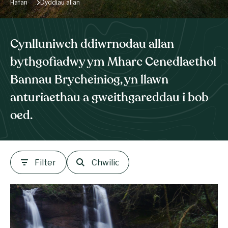
Hafan
Dyddiau allan
Cynlluniwch ddiwrnodau allan
bythgofiadwy ym Mharc Cenedlaethol
Bannau Brycheiniog, yn llawn
anturiaethau a gweithgareddau i bob
oed.
Filter