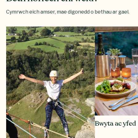
Cymrwch eich amser, mae digonedd o bethau ar gael.
Bwyta ac yfed