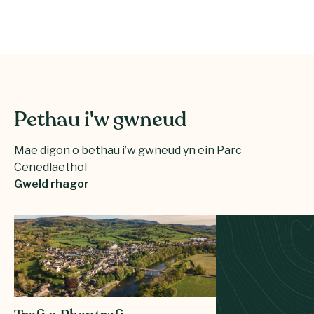
Pethau i'w gwneud
Mae digon o bethau i’w gwneud yn ein Parc
Cenedlaethol
Gweld rhagor