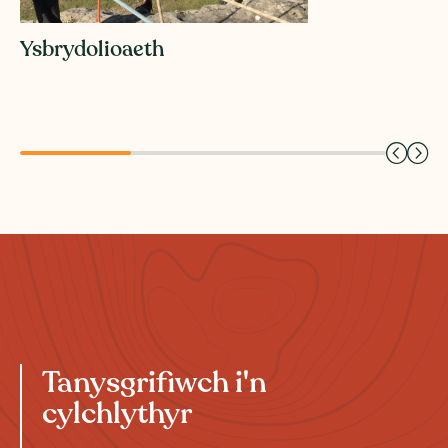
Ysbrydolioaeth
Tanysgrifiwch i'n
cylchlythyr