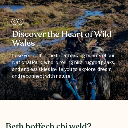
Discover the Heart of Wild
Wales
Lose yourself in the breathtaking beauty of our
National Park, where rolling hills, rugged peaks,
and endless skies invite you to explore, dream,
and reconnect with nature.
Beth hoffech chi weld?