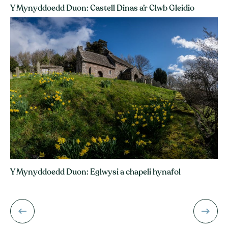
Y Mynyddoedd Duon: Castell Dinas a’r Clwb Gleidio
Y Mynyddoedd Duon: Eglwysi a chapeli hynafol