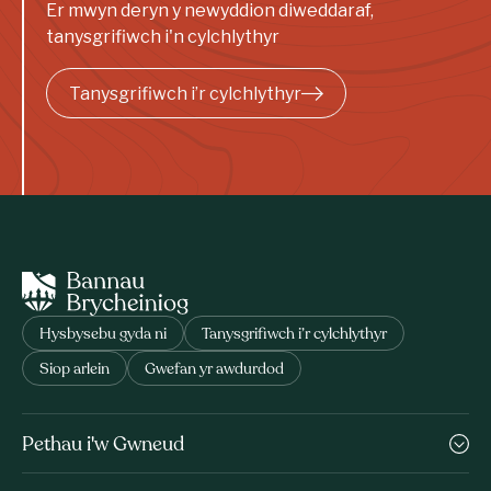
Er mwyn deryn y newyddion diweddaraf,
tanysgrifiwch i'n cylchlythyr
Tanysgrifiwch i’r cylchlythyr
Hysbysebu gyda ni
Tanysgrifiwch i’r cylchlythyr
Siop arlein
Gwefan yr awdurdod
Pethau i'w Gwneud