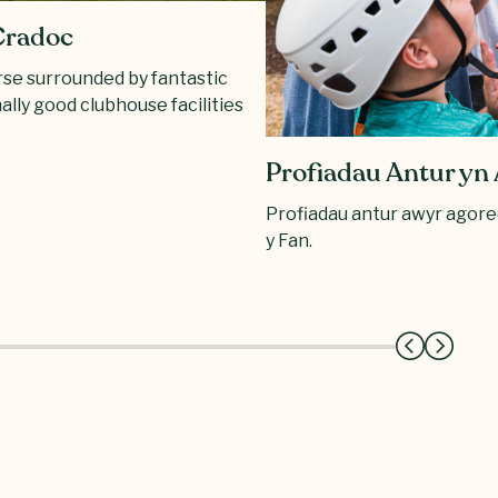
Cradoc
rse surrounded by fantastic
ally good clubhouse facilities
Profiadau Antur yn
Profiadau antur awyr agore
y Fan.