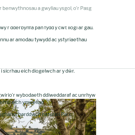
 benwythnosau a gwyliau ysgol, o’r Pasg
wy’r dderbynfa pan fydd y cwt llogi ar gau.
bynnu ar amodau tywydd ac ystyriaethau
 sicrhau eich diogelwch ar y dŵr.
r gwirio’r wybodaeth ddiweddaraf ac unrhyw
refnu eich ymweliad.
nghanol harddwch naturiol Parc