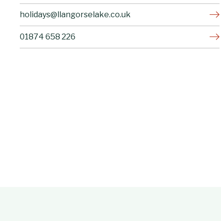
holidays@llangorselake.co.uk
01874 658 226