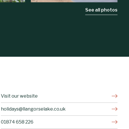
See all photos
Visit our website
holidays@llangorselake.co.uk
01874 658 226