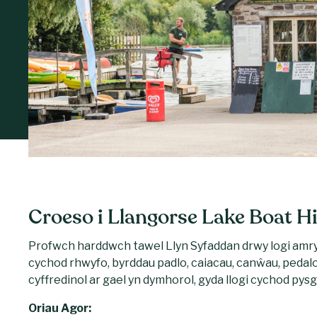
Croeso i Llangorse Lake Boat Hi
Profwch harddwch tawel Llyn Syfaddan drwy logi amr
cychod rhwyfo, byrddau padlo, caiacau, canŵau, pedal
cyffredinol ar gael yn dymhorol, gyda llogi cychod pysg
Oriau Agor: