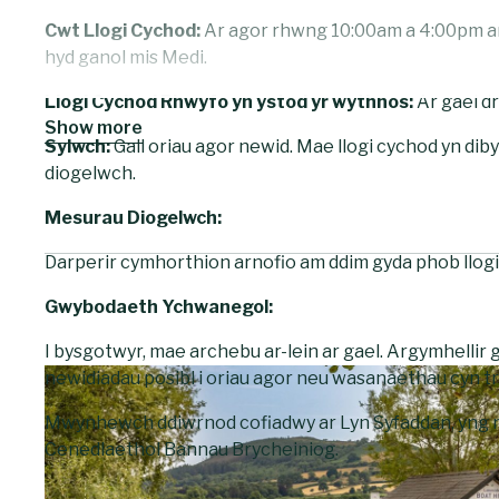
Cwt Llogi Cychod:
Ar agor rhwng 10:00am a 4:00pm ar
hyd ganol mis Medi.
Llogi Cychod Rhwyfo yn ystod yr wythnos:
Ar gael dr
Show more
Sylwch:
Gall oriau agor newid. Mae llogi cychod yn di
diogelwch.
Mesurau Diogelwch:
Darperir cymhorthion arnofio am ddim gyda phob llogi i
Gwybodaeth Ychwanegol:
I bysgotwyr, mae archebu ar-lein ar gael. Argymhelli
newidiadau posibl i oriau agor neu wasanaethau cyn t
Mwynhewch ddiwrnod cofiadwy ar Lyn Syfaddan, yng 
Cenedlaethol Bannau Brycheiniog.