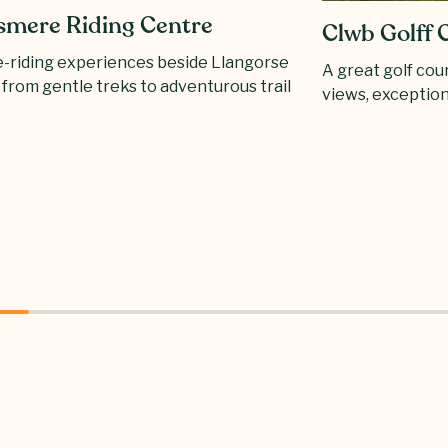
esmere Riding Centre
Clwb Golff 
-riding experiences beside Llangorse
A great golf cou
 from gentle treks to adventurous trail
views, exception