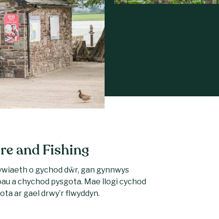
re and Fishing
ywiaeth o gychod dŵr, gan gynnwys
oau a chychod pysgota. Mae llogi cychod
ota ar gael drwy’r flwyddyn.