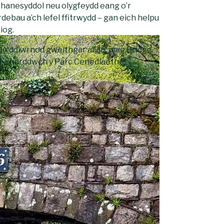
u hanesyddol neu olygfeydd eang o’r
debau a’ch lefel ffitrwydd – gan eich helpu
iog.
neu ddiwrnod gweithgar allan, mae Bridge
ur a harddwch y Parc Cenedlaethol.