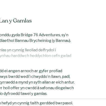
 Lan y Gamlas
nddu gyda Bridge 76 Adventures, sy’n
dlaethol Bannau Brycheiniog (y Bannau).
as yn cynnig lleoliad delfrydol i
 fwynhau harddwch heddychlon cefn gwlad
d ei angen arnoch ar gyfer profiad
nwys bwrdd wedi’i chwyddo’n llawn, padl,
yrraedd a mynd yn syth allan ar eich antur.
yr holl offer yn cwrdd â safonau diogelwch
io dyfroedd tawel y gamlas.
m hefyd yn cynnig taith gerdded bwrpasol.