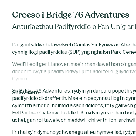
Croeso i Bridge 76 Adventures
Anturiaethau Padlfyrddio o Fan Unig ar
Darganfyddwch dawelwch Camlas Sir Fynwy ac Aberho
cynnig llogi padlfyrddiau (SUP) yng nghalon Parc Cene
Wedi’i lleoli ger Llanover, mae’r rhan dawel hon o’r gaml
ddechreuwyr a phadlfyrddwyr profiadol fel ei gilydd
Cymru.
Yn Bridge 76 Adventures, rydym yn darparu popeth syd
Show more
padlfyrddio di-drafferth. Mae ein pecynnau llogi’n cyn
cymorth arnofio, helmed a sach ddiddos, fel y gallwch g
Fel Partner Cyflenwi Paddle UK, rydym yn sicrhau bod 
uchel, gan roi tawelwch meddwl i chi wrth i chi archwil
I’r rhai sy’n dymuno ychwanegu at eu hymweliad, rydy