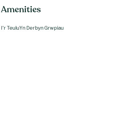
Amenities
I'r Teulu
Yn Derbyn Grwpiau