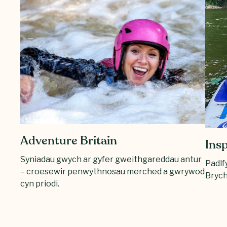
Adventure Britain
Ins
Syniadau gwych ar gyfer gweithgareddau antur
Padlf
– croesewir penwythnosau merched a gwrywod
Brych
cyn priodi.