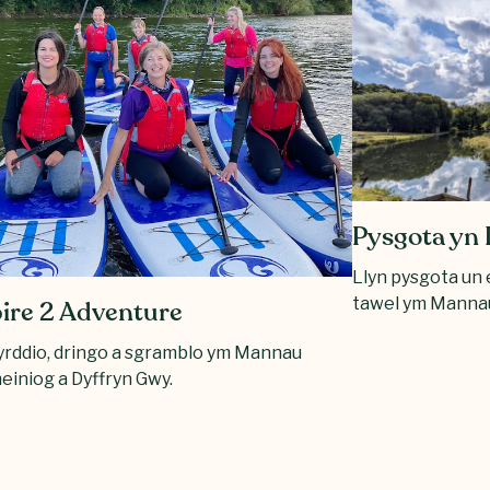
Pysgota yn
Llyn pysgota un e
tawel ym Mannau
pire 2 Adventure
yrddio, dringo a sgramblo ym Mannau
einiog a Dyffryn Gwy.