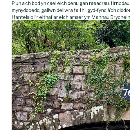
P’un a’ch bod yn cael eich denu gan raeadrau, tirnoda
mynyddoedd, gallwn deilwra taith i gyd-fynd â’ch diddor
i fanteisio i’r eithaf ar eich amser ym Mannau Brychein
P’un a ydych yn chwilio am antur hamddenol ar y dŵr 
76 Adventures yn cynnig ffordd wych o gysylltu â nat