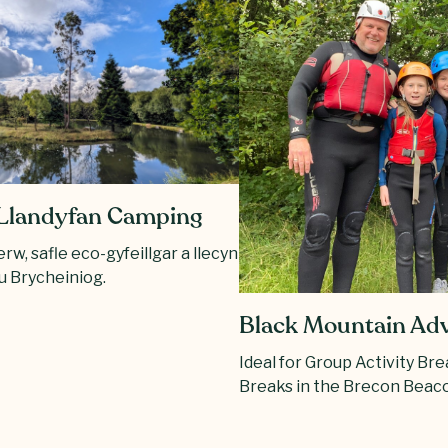
 Llandyfan Camping
rw, safle eco-gyfeillgar a llecyn
 Brycheiniog.
Black Mountain Ad
Ideal for Group Activity Br
Breaks in the Brecon Beaco