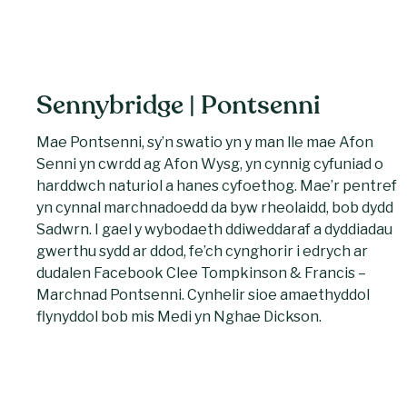
Sennybridge | Pontsenni
Mae Pontsenni, sy’n swatio yn y man lle mae Afon
Senni yn cwrdd ag Afon Wysg, yn cynnig cyfuniad o
harddwch naturiol a hanes cyfoethog. Mae’r pentref
yn cynnal marchnadoedd da byw rheolaidd, bob dydd
Sadwrn. I gael y wybodaeth ddiweddaraf a dyddiadau
gwerthu sydd ar ddod, fe’ch cynghorir i edrych ar
dudalen Facebook Clee Tompkinson & Francis –
Marchnad Pontsenni. Cynhelir sioe amaethyddol
flynyddol bob mis Medi yn Nghae Dickson.