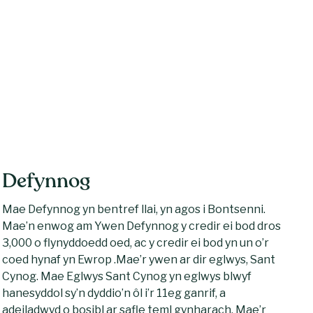
Defynnog
Mae Defynnog yn bentref llai, yn agos i Bontsenni.
Mae’n enwog am Ywen Defynnog y credir ei bod dros
3,000 o flynyddoedd oed, ac y credir ei bod yn un o’r
coed hynaf yn Ewrop .Mae’r ywen ar dir eglwys, Sant
Cynog. Mae Eglwys Sant Cynog yn eglwys blwyf
hanesyddol sy’n dyddio’n ôl i’r 11eg ganrif, a
adeiladwyd o bosibl ar safle teml gynharach. Mae’r