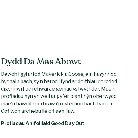
Dydd Da Mas Abowt
Dewch i gyfarfod Maverick a Goose, ein hasynnod
bychain bach, sy’n barod i fynd ar deithiau cerdded
digynnwrf ac i chwarae gemau ystwythder. Mae’r
profiadau hyn yn well ar gyfer plant hŷn oherwydd
mae’n hawdd rhoi braw i’n cyfeillion bach tynner.
Cofiwch archebu lle o flaen llaw.
Profiadau Anifeiliaid Good Day Out