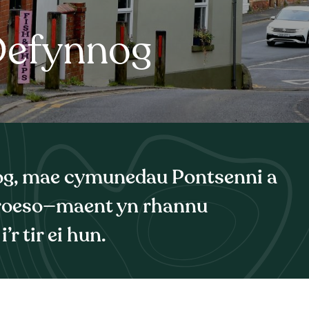
Defynnog
og, mae cymunedau Pontsenni a
roeso—maent yn rhannu
r tir ei hun.