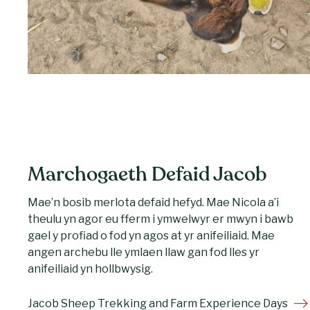
Marchogaeth Defaid Jacob
Mae’n bosib merlota defaid hefyd. Mae Nicola a’i
theulu yn agor eu fferm i ymwelwyr er mwyn i bawb
gael y profiad o fod yn agos at yr anifeiliaid. Mae
angen archebu lle ymlaen llaw gan fod lles yr
anifeiliaid yn hollbwysig.
Jacob Sheep Trekking and Farm Experience Days