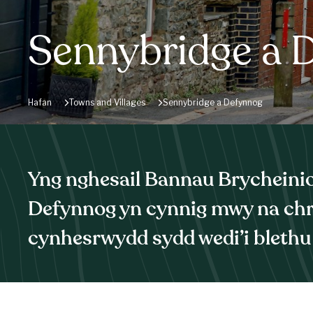
Sennybridge a 
Hafan
Towns and Villages
Sennybridge a Defynnog
Yng nghesail Bannau Brycheini
Defynnog yn cynnig mwy na ch
cynhesrwydd sydd wedi’i blethu i’