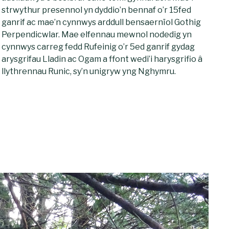
strwythur presennol yn dyddio’n bennaf o’r 15fed
ganrif ac mae’n cynnwys arddull bensaernïol Gothig
Perpendicwlar. Mae elfennau mewnol nodedig yn
cynnwys carreg fedd Rufeinig o’r 5ed ganrif gydag
arysgrifau Lladin ac Ogam a ffont wedi’i harysgrifio â
llythrennau Runic, sy’n unigryw yng Nghymru.