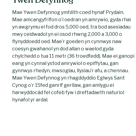
Ywen Defynnog
Mae Ywen Defynnog ymhlith coed hynaf Prydain.
Mae amcangyfrifon o’i oedran yn amrywio, gyda rhai
yn awgrymu ei fod dros 5,000 oed, tra bod asesiadau
mwy ceidwadol yn ei osod rhwng 2,000 a 3,000 o
flynyddoedd oed. Mae’r goeden yn cynnwys naw
coesyn gwahanol yn dod allan o waelod gyda
chylchedd o tua 11 metr (36 troedfedd). Mae ei ganopi
eang yn cynnal ystod amrywiol o epiffytau, gan
gynnwys rhedyn, mwsoglau, llysiau’r afu, a chennau.
Mae Ywen Defynnog yn rhagddyddio Eglwys Sant
Cynog o’r 15fed ganrif gerllaw, gan amlygu ei
harwyddocâd fel cofeb fyw i dreftadaeth naturiol
hynafol yr ardal.