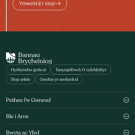
Ymweld â'r siop
Hysbysebu gyda ni
Tanysgrifiwch i’r cylchlythyr
Siop arlein
Gwefan yr awdurdod
Pethau i'w Gwneud
Ble i Aros
Bwyta ac Yfed