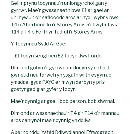
Gellir prynu tocynnau’n uniongyrchol gan y
gyrrwr. Mae’r gwasanaeth bws £1 ar gael ar
unrhyw un o’r safleoedd aros ar hyd llwybr y bws
T4 o Aberhonddu i’r Storey Arms a’r llwybr bws
T14 a T4 o Ferthyr Tudful i’r Storey Arms.
Y Tocynnau Sydd Ar Gael:
– £1 tocyn sengl neu £2 tocyn dwyffordd
Dim ond gofyn i’r gyrrwr am docyn sy’n rhaid
gwneud neu tarwch yn ysgafn wrth esgyn ac
ymadael gyda PAYG er mwyn derbyn y pris
gostyngedig ar gyfer y tocyn.
Mae’r cynnig ar gael i bob person, bob siwrnai.
Dim ond ar wasanaethau’r T4 a’r T14 o’r mannau
aros canlynol mae’r cynnig yn ddilys:
Aberhonddu: Ystâd Ddiwydiannol Ffrwdgrech,