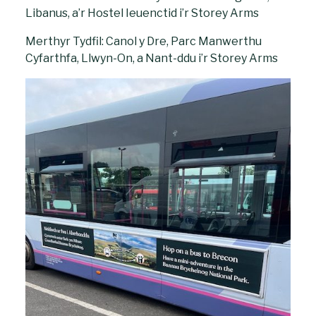
Libanus, a’r Hostel Ieuenctid i’r Storey Arms
Merthyr Tydfil: Canol y Dre, Parc Manwerthu
Cyfarthfa, Llwyn-On, a Nant-ddu i’r Storey Arms