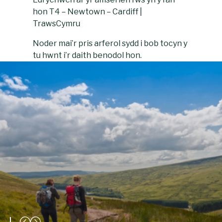
hon
T4 – Newtown – Cardiff |
TrawsCymru
Noder mai’r pris arferol sydd i bob tocyn y
tu hwnt i’r daith benodol hon.