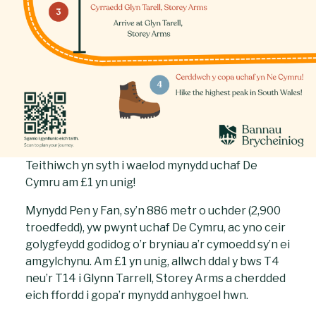
Teithiwch yn syth i waelod mynydd uchaf De
Cymru am £1 yn unig!
Mynydd Pen y Fan, sy’n 886 metr o uchder (2,900
troedfedd), yw pwynt uchaf De Cymru, ac yno ceir
golygfeydd godidog o’r bryniau a’r cymoedd sy’n ei
amgylchynu. Am £1 yn unig, allwch ddal y bws T4
neu’r T14 i Glynn Tarrell, Storey Arms a cherdded
eich ffordd i gopa’r mynydd anhygoel hwn.