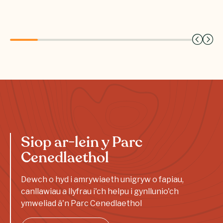
Siop ar-lein y Parc
Cenedlaethol
Dewch o hyd i amrywiaeth unigryw o fapiau,
canllawiau a llyfrau i'ch helpu i gynllunio'ch
ymweliad â'n Parc Cenedlaethol