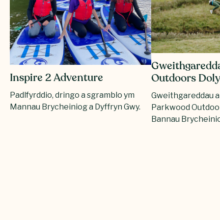
Gweithgaredd
Inspire 2 Adventure
Outdoors Dol
Padlfyrddio, dringo a sgramblo ym
Gweithgareddau an
Mannau Brycheiniog a Dyffryn Gwy.
Parkwood Outdoor
Bannau Brycheini