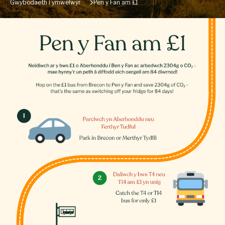
Gwybodaeth i ymwelwyr
Pen y Fan am £1