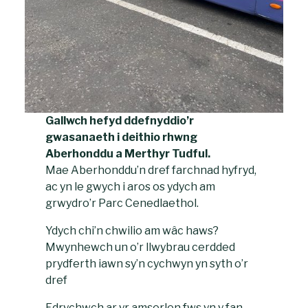
Gallwch hefyd ddefnyddio’r
gwasanaeth i deithio rhwng
Aberhonddu a Merthyr Tudful.
Mae Aberhonddu’n dref farchnad hyfryd,
ac yn le gwych i aros os ydych am
grwydro’r Parc Cenedlaethol.
Ydych chi’n chwilio am wâc haws?
Mwynhewch un o’r llwybrau cerdded
prydferth iawn sy’n cychwyn yn syth o’r
dref
Edrychwch ar yr amserlen fws yn y fan