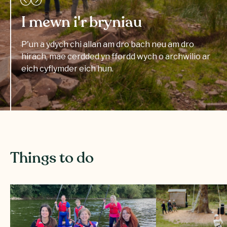
I mewn i'r bryniau
P'un a ydych chi allan am dro bach neu am dro
hirach, mae cerdded yn ffordd wych o archwilio ar
eich cyflymder eich hun.
Things to do