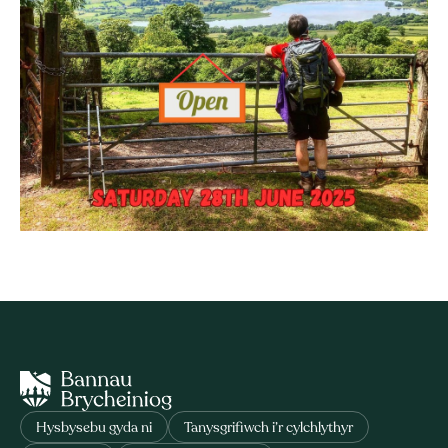
Hysbysebu gyda ni
Tanysgrifiwch i’r cylchlythyr