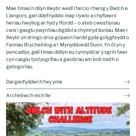
Mae timau’n dilyn llwybr wedi’i farcio rhwng y Bwlch a
Llangors, gan ddefnyddio map i lywio a chyflawni
heriau hwyliog ar hyd y ffordd – o ateb cwestiynau
cwis i gasglu pwyntiau digidol a chymryd lluniau. Mae’r
llwybr yn dringo dros gopaon hardd gyda golygfeydd o
Fannau Brycheiniog a’r Mynyddoedd Duon. Yn ôl yn y
pencadlys, gall timau ddilyn eu cynnydd ar y sgrin fawr
cyn casglu tystysgrifau a gwobrau am bob math o
gategorïau.
Darganfyddwch fwy yma
Archebwch eich lle