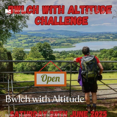
English
Bwlch with Altitude
Hafan
Events
Bwlch with Altitude