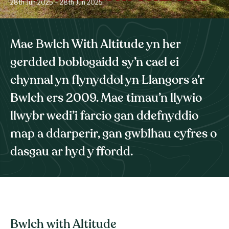
28th Jun 2025 – 28th Jun 2025
Mae Bwlch With Altitude yn her
gerdded boblogaidd sy’n cael ei
chynnal yn flynyddol yn Llangors a’r
Bwlch ers 2009. Mae timau’n llywio
llwybr wedi’i farcio gan ddefnyddio
map a ddarperir, gan gwblhau cyfres o
dasgau ar hyd y ffordd.
Bwlch with Altitude