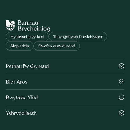
Hysbysebu gyda ni
Tanysgrifiwch i’r cylchlythyr
Siop arlein
Gwefan yr awdurdod
Pethau i'w Gwneud
Ble i Aros
Bwyta ac Yfed
Ysbrydoliaeth