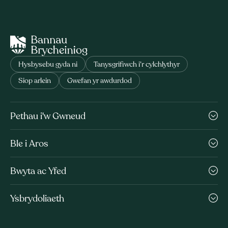
Hysbysebu gyda ni
Tanysgrifiwch i’r cylchlythyr
Siop arlein
Gwefan yr awdurdod
Pethau i'w Gwneud
Ble i Aros
Bwyta ac Yfed
Ysbrydoliaeth